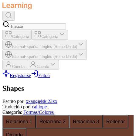
Categoría
Categoría
Idioma
Español
|
Inglés (Reino Unido)
Idioma
Español
|
Inglés (Reino Unido)
Cuenta
Cuenta
Registrarse
Entrar
Shapes
Escrito por
:
xxangielski23xx
Traducido por
:
calliope
Categoría
:
Formas/Colores
Relaciona 1
Relaciona 2
Relaciona 3
Rellenar
Dictado