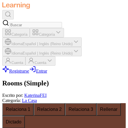
Categoría
Categoría
Idioma
Español
|
Inglés (Reino Unido)
Idioma
Español
|
Inglés (Reino Unido)
Cuenta
Cuenta
Registrarse
Entrar
Rooms (Simple)
Escrito por
:
KaterinaFEI
Categoría
:
La Casa
Relaciona 1
Relaciona 2
Relaciona 3
Rellenar
Dictado