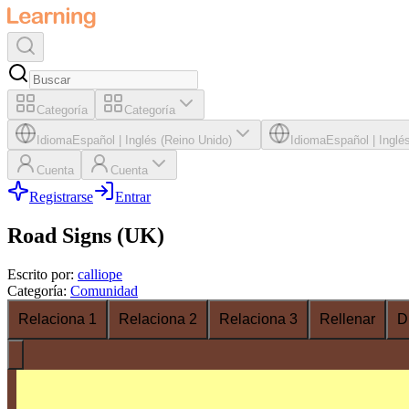
Categoría
Categoría
Idioma
Español
|
Inglés (Reino Unido)
Idioma
Español
|
Inglé
Cuenta
Cuenta
Registrarse
Entrar
Road Signs (UK)
Escrito por
:
calliope
Categoría
:
Comunidad
Relaciona 1
Relaciona 2
Relaciona 3
Rellenar
D