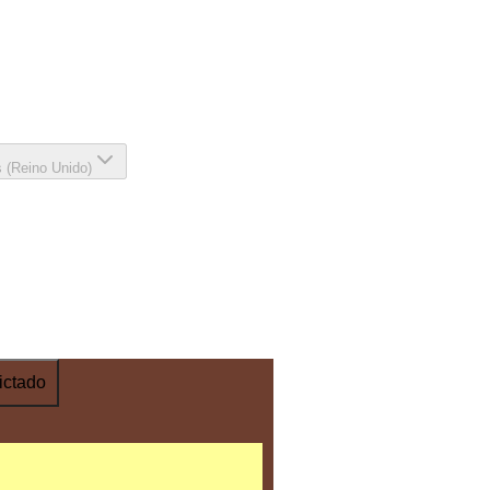
s (Reino Unido)
ictado