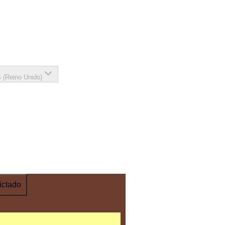
s (Reino Unido)
ictado