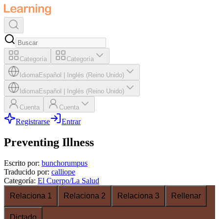
Categoría
Categoría
Idioma
Español
|
Inglés (Reino Unido)
Idioma
Español
|
Inglés (Reino Unido)
Cuenta
Cuenta
Registrarse
Entrar
Preventing Illness
Escrito por
:
bunchorumpus
Traducido por
:
calliope
Categoría
:
El Cuerpo/La Salud
Relaciona 1
Relaciona 2
Relaciona 3
Rellenar
Dictado