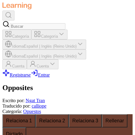
Categoría
Categoría
Idioma
Español
|
Inglés (Reino Unido)
Idioma
Español
|
Inglés (Reino Unido)
Cuenta
Cuenta
Registrarse
Entrar
Opposites
Escrito por
:
Ngat Tran
Traducido por
:
calliope
Categoría
:
Opuestos
Relaciona 1
Relaciona 2
Relaciona 3
Rellenar
Dictado