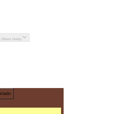
s (Reino Unido)
ictado