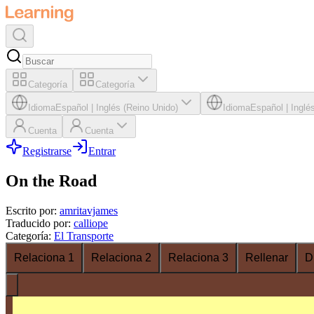
Categoría
Categoría
Idioma
Español
|
Inglés (Reino Unido)
Idioma
Español
|
Inglé
Cuenta
Cuenta
Registrarse
Entrar
On the Road
Escrito por
:
amritavjames
Traducido por
:
calliope
Categoría
:
El Transporte
Relaciona 1
Relaciona 2
Relaciona 3
Rellenar
D