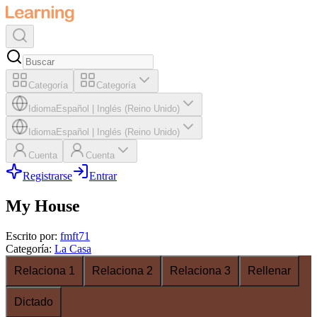
Categoría
Categoría
Idioma
Español
|
Inglés (Reino Unido)
Idioma
Español
|
Inglés (Reino Unido)
Cuenta
Cuenta
Registrarse
Entrar
My House
Escrito por
:
fmft71
Categoría
:
La Casa
Relaciona 1
Relaciona 2
Relaciona 3
Rellenar
Dictado