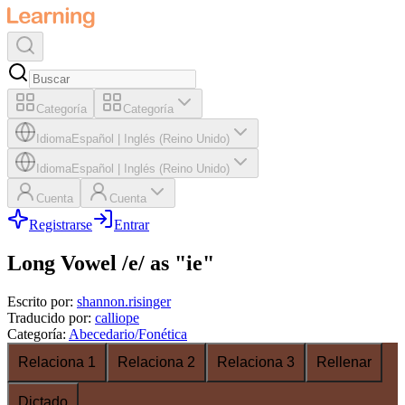
Categoría
Categoría
Idioma
Español
|
Inglés (Reino Unido)
Idioma
Español
|
Inglés (Reino Unido)
Cuenta
Cuenta
Registrarse
Entrar
Long Vowel /e/ as "ie"
Escrito por
:
shannon.risinger
Traducido por
:
calliope
Categoría
:
Abecedario/Fonética
Relaciona 1
Relaciona 2
Relaciona 3
Rellenar
Dictado