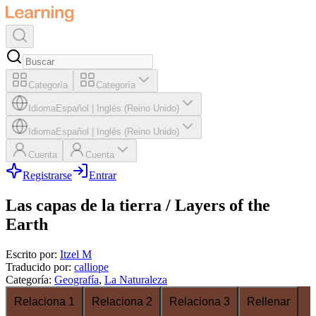
Categoría
Categoría
Idioma
Español
|
Inglés (Reino Unido)
Idioma
Español
|
Inglés (Reino Unido)
Cuenta
Cuenta
Registrarse
Entrar
Las capas de la tierra / Layers of the
Earth
Escrito por
:
Itzel M
Traducido por
:
calliope
Categoría
:
Geografía
,
La Naturaleza
Relaciona 1
Relaciona 2
Relaciona 3
Rellenar