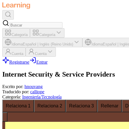
Categoría
Categoría
Idioma
Español
|
Inglés (Reino Unido)
Idioma
Español
|
Inglé
Cuenta
Cuenta
Registrarse
Entrar
Internet Security & Service Providers
Escrito por
:
hnouvang
Traducido por
:
calliope
Categoría
:
Ingeniería/Tecnología
Relaciona 1
Relaciona 2
Relaciona 3
Rellenar
D