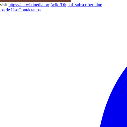
visit
https://en.wikipedia.org/wiki/Digital_subscriber_line
.
os de Uso
Contáctanos