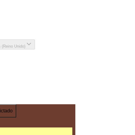
s (Reino Unido)
ictado