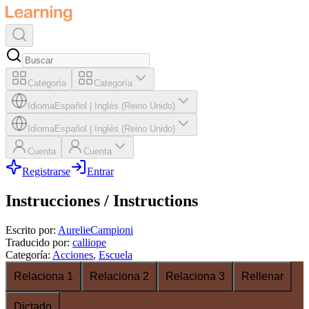
Categoría
Categoría
Idioma
Español
|
Inglés (Reino Unido)
Idioma
Español
|
Inglés (Reino Unido)
Cuenta
Cuenta
Registrarse
Entrar
Instrucciones / Instructions
Escrito por
:
AurelieCampioni
Traducido por
:
calliope
Categoría
:
Acciones
,
Escuela
Relaciona 1
Relaciona 2
Relaciona 3
Rellenar
Dictado