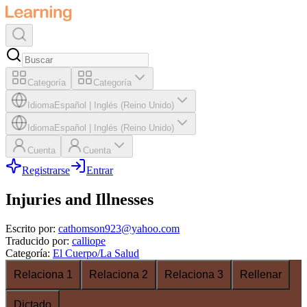
Categoría
Categoría
Idioma
Español
|
Inglés (Reino Unido)
Idioma
Español
|
Inglés (Reino Unido)
Cuenta
Cuenta
Registrarse
Entrar
Injuries and Illnesses
Escrito por
:
cathomson923@yahoo.com
Traducido por
:
calliope
Categoría
:
El Cuerpo/La Salud
Relaciona 1
Relaciona 2
Relaciona 3
Rellenar
Dictado