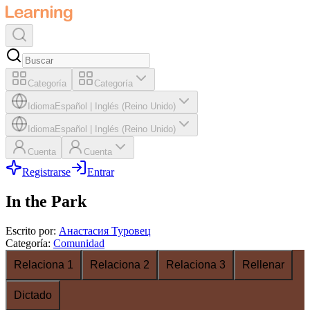
Categoría
Categoría
Idioma
Español
|
Inglés (Reino Unido)
Idioma
Español
|
Inglés (Reino Unido)
Cuenta
Cuenta
Registrarse
Entrar
In the Park
Escrito por
:
Анастасия Туровец
Categoría
:
Comunidad
Relaciona 1
Relaciona 2
Relaciona 3
Rellenar
Dictado