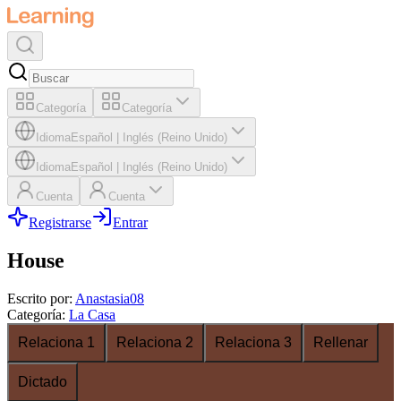
Categoría
Categoría
Idioma
Español
|
Inglés (Reino Unido)
Idioma
Español
|
Inglés (Reino Unido)
Cuenta
Cuenta
Registrarse
Entrar
House
Escrito por
:
Anastasia08
Categoría
:
La Casa
Relaciona 1
Relaciona 2
Relaciona 3
Rellenar
Dictado