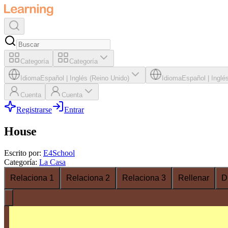
Categoría
Categoría
Idioma
Español
|
Inglés (Reino Unido)
Idioma
Español
|
Inglé
Cuenta
Cuenta
Registrarse
Entrar
House
Escrito por
:
E4School
Categoría
:
La Casa
Relaciona 1
Relaciona 2
Relaciona 3
Rellenar
D