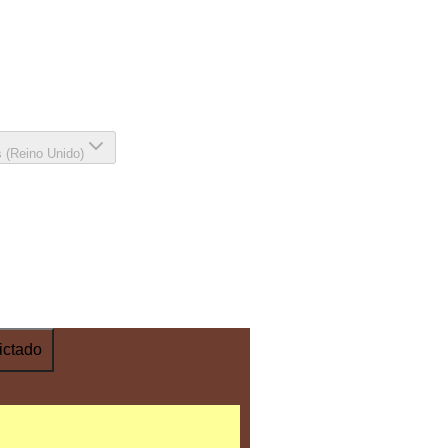
s (Reino Unido)
ictado