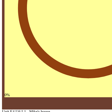
0
%
Unit E4 U6 L1 - Mike's house.