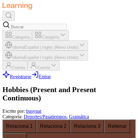
Categoría
Categoría
Idioma
Español
|
Inglés (Reino Unido)
Idioma
Español
|
Inglés (Reino Unido)
Cuenta
Cuenta
Registrarse
Entrar
Hobbies (Present and Present
Continuous)
Escrito por
:
busynat
Categoría
:
Deportes/Pasatiempos
,
Gramática
Relaciona 1
Relaciona 2
Relaciona 3
Rellenar