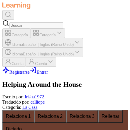
Categoría
Categoría
Idioma
Español
|
Inglés (Reino Unido)
Idioma
Español
|
Inglés (Reino Unido)
Cuenta
Cuenta
Registrarse
Entrar
Helping Around the House
Escrito por
:
Irisha1972
Traducido por
:
calliope
Categoría
:
La Casa
Relaciona 1
Relaciona 2
Relaciona 3
Rellenar
Dictado