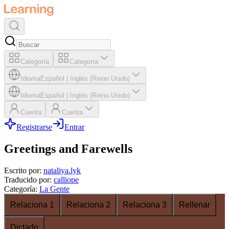
Categoría
Categoría
Idioma
Español
|
Inglés (Reino Unido)
Idioma
Español
|
Inglés (Reino Unido)
Cuenta
Cuenta
Registrarse
Entrar
Greetings and Farewells
Escrito por
:
nataliya.lyk
Traducido por
:
calliope
Categoría
:
La Gente
Relaciona 1
Relaciona 2
Relaciona 3
Rellenar
Dictado