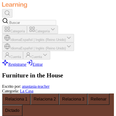
Categoría
Categoría
Idioma
Español
|
Inglés (Reino Unido)
Idioma
Español
|
Inglés (Reino Unido)
Cuenta
Cuenta
Registrarse
Entrar
Furniture in the House
Escrito por
:
anastasia-teacher
Categoría
:
La Casa
Relaciona 1
Relaciona 2
Relaciona 3
Rellenar
Dictado