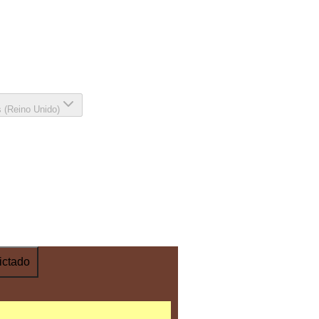
s (Reino Unido)
ictado