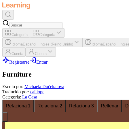
Categoría
Categoría
Idioma
Español
|
Inglés (Reino Unido)
Idioma
Español
|
Inglé
Cuenta
Cuenta
Registrarse
Entrar
Furniture
Escrito por
:
Michaela Dočekalová
Traducido por
:
calliope
Categoría
:
La Casa
Relaciona 1
Relaciona 2
Relaciona 3
Rellenar
D