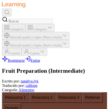
Categoría
Categoría
Idioma
Español
|
Inglés (Reino Unido)
Idioma
Español
|
Inglés (Reino Unido)
Cuenta
Cuenta
Registrarse
Entrar
Fruit Preparation (Intermediate)
Escrito por
:
nataliya.lyk
Traducido por
:
calliope
Categoría
:
Alimentos
Relaciona 1
Relaciona 2
Relaciona 3
Rellenar
Dictado