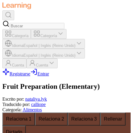
Categoría
Categoría
Idioma
Español
|
Inglés (Reino Unido)
Idioma
Español
|
Inglés (Reino Unido)
Cuenta
Cuenta
Registrarse
Entrar
Fruit Preparation (Elementary)
Escrito por
:
nataliya.lyk
Traducido por
:
calliope
Categoría
:
Alimentos
Relaciona 1
Relaciona 2
Relaciona 3
Rellenar
Dictado