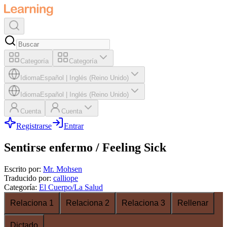
Categoría
Categoría
Idioma
Español
|
Inglés (Reino Unido)
Idioma
Español
|
Inglés (Reino Unido)
Cuenta
Cuenta
Registrarse
Entrar
Sentirse enfermo / Feeling Sick
Escrito por
:
Mr. Mohsen
Traducido por
:
calliope
Categoría
:
El Cuerpo/La Salud
Relaciona 1
Relaciona 2
Relaciona 3
Rellenar
Dictado