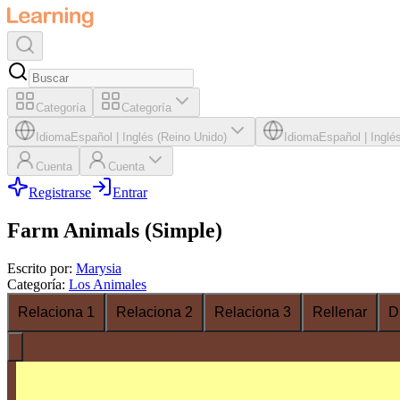
Categoría
Categoría
Idioma
Español
|
Inglés (Reino Unido)
Idioma
Español
|
Inglé
Cuenta
Cuenta
Registrarse
Entrar
Farm Animals (Simple)
Escrito por
:
Marysia
Categoría
:
Los Animales
Relaciona 1
Relaciona 2
Relaciona 3
Rellenar
D