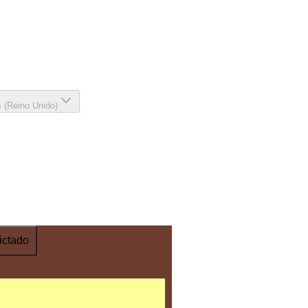
s (Reino Unido)
ictado