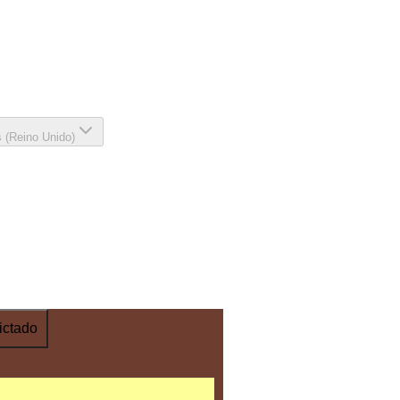
s (Reino Unido)
ictado