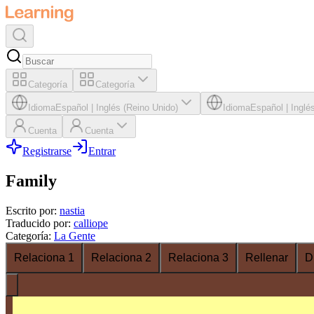
Categoría
Categoría
Idioma
Español
|
Inglés (Reino Unido)
Idioma
Español
|
Inglé
Cuenta
Cuenta
Registrarse
Entrar
Family
Escrito por
:
nastia
Traducido por
:
calliope
Categoría
:
La Gente
Relaciona 1
Relaciona 2
Relaciona 3
Rellenar
D