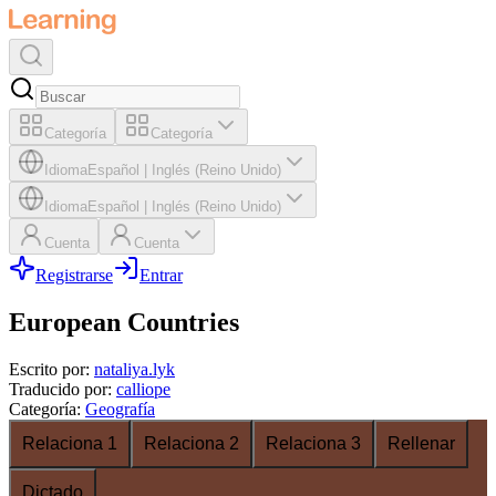
Categoría
Categoría
Idioma
Español
|
Inglés (Reino Unido)
Idioma
Español
|
Inglés (Reino Unido)
Cuenta
Cuenta
Registrarse
Entrar
European Countries
Escrito por
:
nataliya.lyk
Traducido por
:
calliope
Categoría
:
Geografía
Relaciona 1
Relaciona 2
Relaciona 3
Rellenar
Dictado