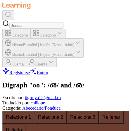
Categoría
Categoría
Idioma
Español
|
Inglés (Reino Unido)
Idioma
Español
|
Inglés (Reino Unido)
Cuenta
Cuenta
Registrarse
Entrar
Digraph "oo": /o͞o/ and /o͝o/
Escrito por
:
tigrulya12@mail.ru
Traducido por
:
calliope
Categoría
:
Abecedario/Fonética
Relaciona 1
Relaciona 2
Relaciona 3
Rellenar
Dictado