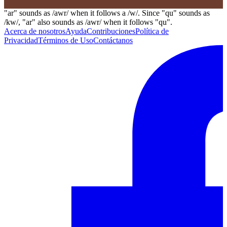
"ar" sounds as /awr/ when it follows a /w/. Since "qu" sounds as
/kw/, "ar" also sounds as /awr/ when it follows "qu".
Acerca de nosotros
Ayuda
Contribuciones
Política de
Privacidad
Términos de Uso
Contáctanos