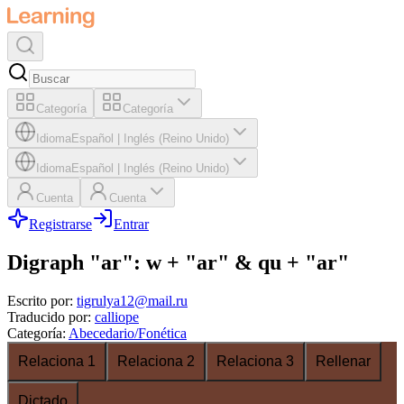
Categoría
Categoría
Idioma
Español
|
Inglés (Reino Unido)
Idioma
Español
|
Inglés (Reino Unido)
Cuenta
Cuenta
Registrarse
Entrar
Digraph "ar": w + "ar" & qu + "ar"
Escrito por
:
tigrulya12@mail.ru
Traducido por
:
calliope
Categoría
:
Abecedario/Fonética
Relaciona 1
Relaciona 2
Relaciona 3
Rellenar
Dictado