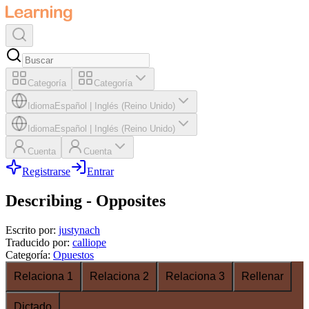
Categoría
Categoría
Idioma
Español
|
Inglés (Reino Unido)
Idioma
Español
|
Inglés (Reino Unido)
Cuenta
Cuenta
Registrarse
Entrar
Describing - Opposites
Escrito por
:
justynach
Traducido por
:
calliope
Categoría
:
Opuestos
Relaciona 1
Relaciona 2
Relaciona 3
Rellenar
Dictado