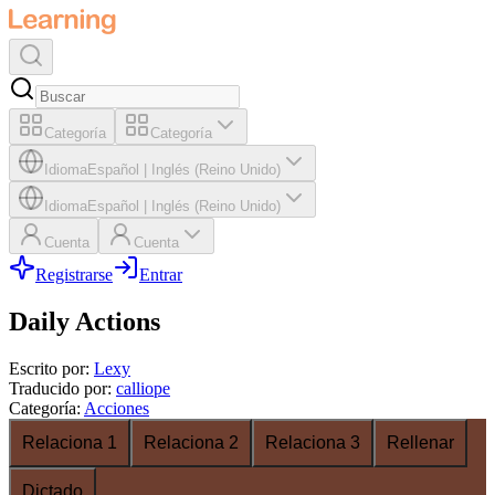
Categoría
Categoría
Idioma
Español
|
Inglés (Reino Unido)
Idioma
Español
|
Inglés (Reino Unido)
Cuenta
Cuenta
Registrarse
Entrar
Daily Actions
Escrito por
:
Lexy
Traducido por
:
calliope
Categoría
:
Acciones
Relaciona 1
Relaciona 2
Relaciona 3
Rellenar
Dictado