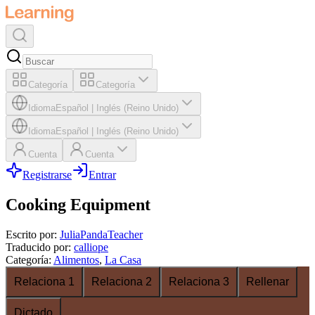
Categoría
Categoría
Idioma
Español
|
Inglés (Reino Unido)
Idioma
Español
|
Inglés (Reino Unido)
Cuenta
Cuenta
Registrarse
Entrar
Cooking Equipment
Escrito por
:
JuliaPandaTeacher
Traducido por
:
calliope
Categoría
:
Alimentos
,
La Casa
Relaciona 1
Relaciona 2
Relaciona 3
Rellenar
Dictado