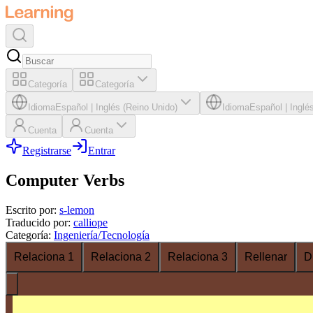
Categoría
Categoría
Idioma
Español
|
Inglés (Reino Unido)
Idioma
Español
|
Inglé
Cuenta
Cuenta
Registrarse
Entrar
Computer Verbs
Escrito por
:
s-lemon
Traducido por
:
calliope
Categoría
:
Ingeniería/Tecnología
Relaciona 1
Relaciona 2
Relaciona 3
Rellenar
D