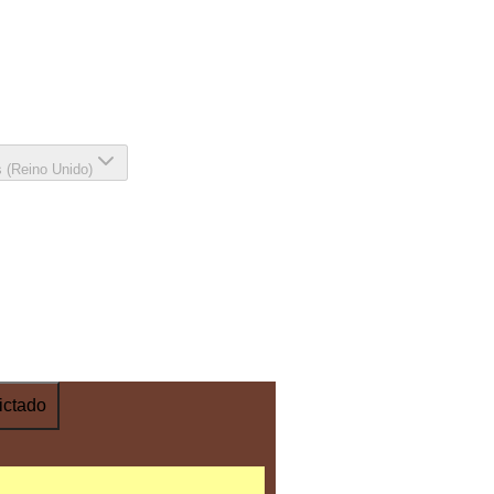
s (Reino Unido)
ictado