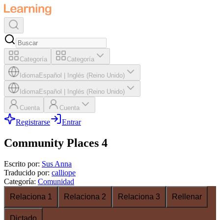
Categoría
Categoría
Idioma
Español
|
Inglés (Reino Unido)
Idioma
Español
|
Inglés (Reino Unido)
Cuenta
Cuenta
Registrarse
Entrar
Community Places 4
Escrito por
:
Sus Anna
Traducido por
:
calliope
Categoría
:
Comunidad
Relaciona 1
Relaciona 2
Relaciona 3
Rellenar
Dictado