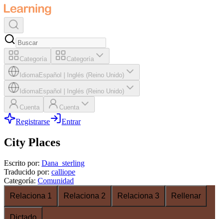
Categoría
Categoría
Idioma
Español
|
Inglés (Reino Unido)
Idioma
Español
|
Inglés (Reino Unido)
Cuenta
Cuenta
Registrarse
Entrar
City Places
Escrito por
:
Dana_sterling
Traducido por
:
calliope
Categoría
:
Comunidad
Relaciona 1
Relaciona 2
Relaciona 3
Rellenar
Dictado