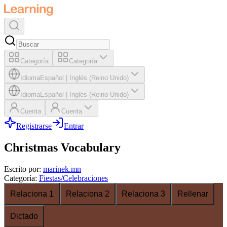
Categoría
Categoría
Idioma
Español
|
Inglés (Reino Unido)
Idioma
Español
|
Inglés (Reino Unido)
Cuenta
Cuenta
Registrarse
Entrar
Christmas Vocabulary
Escrito por
:
marinek.mn
Categoría
:
Fiestas/Celebraciones
Relaciona 1
Relaciona 2
Relaciona 3
Rellenar
Dictado