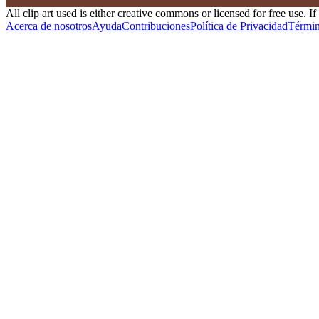
All clip art used is either creative commons or licensed for free use. I
Acerca de nosotros
Ayuda
Contribuciones
Política de Privacidad
Términ