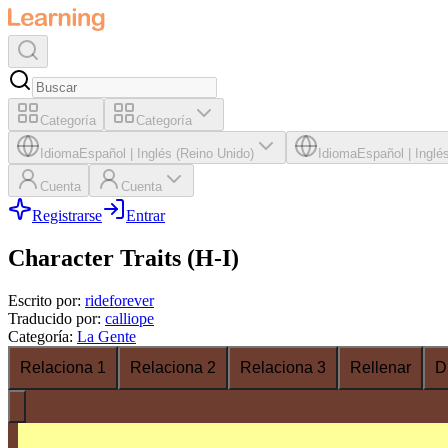
Categoría
Categoría
Idioma
Español
|
Inglés (Reino Unido)
Idioma
Español
|
Inglé
Cuenta
Cuenta
Registrarse
Entrar
Character Traits (H-I)
Escrito por
:
rideforever
Traducido por
:
calliope
Categoría
:
La Gente
Relaciona 1
Relaciona 2
Relaciona 3
Rellenar
D