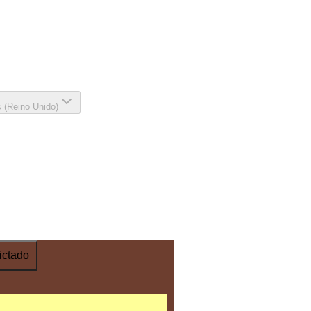
s (Reino Unido)
ictado