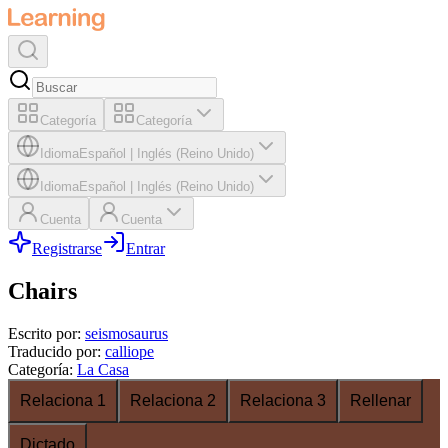
Categoría
Categoría
Idioma
Español
|
Inglés (Reino Unido)
Idioma
Español
|
Inglés (Reino Unido)
Cuenta
Cuenta
Registrarse
Entrar
Chairs
Escrito por
:
seismosaurus
Traducido por
:
calliope
Categoría
:
La Casa
Relaciona 1
Relaciona 2
Relaciona 3
Rellenar
Dictado