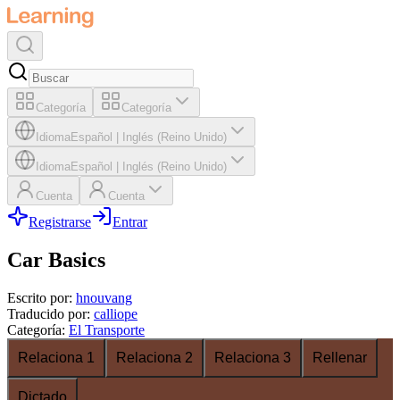
Categoría
Categoría
Idioma
Español
|
Inglés (Reino Unido)
Idioma
Español
|
Inglés (Reino Unido)
Cuenta
Cuenta
Registrarse
Entrar
Car Basics
Escrito por
:
hnouvang
Traducido por
:
calliope
Categoría
:
El Transporte
Relaciona 1
Relaciona 2
Relaciona 3
Rellenar
Dictado