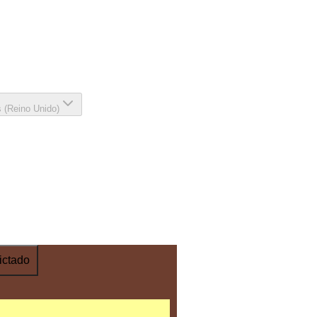
s (Reino Unido)
ictado