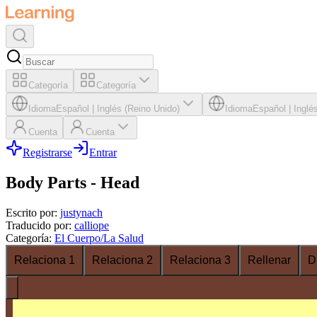
Categoría
Categoría
Idioma
Español
|
Inglés (Reino Unido)
Idioma
Español
|
Inglé
Cuenta
Cuenta
Registrarse
Entrar
Body Parts - Head
Escrito por
:
justynach
Traducido por
:
calliope
Categoría
:
El Cuerpo/La Salud
Relaciona 1
Relaciona 2
Relaciona 3
Rellenar
D