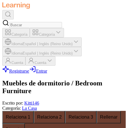
Categoría
Categoría
Idioma
Español
|
Inglés (Reino Unido)
Idioma
Español
|
Inglés (Reino Unido)
Cuenta
Cuenta
Registrarse
Entrar
Muebles de dormitorio / Bedroom
Furniture
Escrito por
:
Kitti146
Categoría
:
La Casa
Relaciona 1
Relaciona 2
Relaciona 3
Rellenar