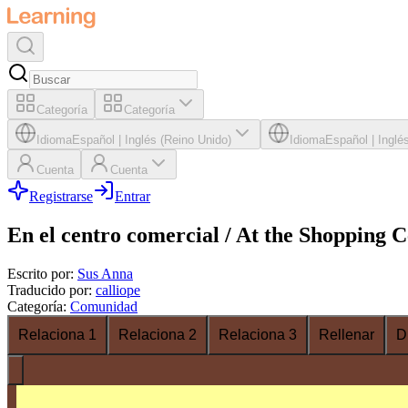
Categoría
Categoría
Idioma
Español
|
Inglés (Reino Unido)
Idioma
Español
|
Inglé
Cuenta
Cuenta
Registrarse
Entrar
En el centro comercial / At the Shopping 
Escrito por
:
Sus Anna
Traducido por
:
calliope
Categoría
:
Comunidad
Relaciona 1
Relaciona 2
Relaciona 3
Rellenar
D