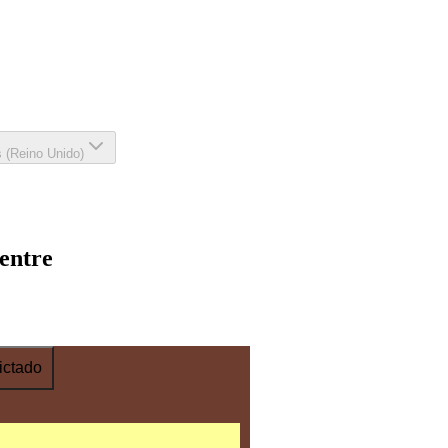
s (Reino Unido)
Centre
ictado