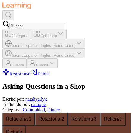
Categoría
Categoría
Idioma
Español
|
Inglés (Reino Unido)
Idioma
Español
|
Inglés (Reino Unido)
Cuenta
Cuenta
Registrarse
Entrar
Asking Questions in a Shop
Escrito por
:
nataliya.lyk
Traducido por
:
calliope
Categoría
:
Comunidad
,
Dinero
Relaciona 1
Relaciona 2
Relaciona 3
Rellenar
Dictado