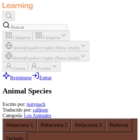
Categoría
Categoría
Idioma
Español
|
Inglés (Reino Unido)
Idioma
Español
|
Inglés (Reino Unido)
Cuenta
Cuenta
Registrarse
Entrar
Animal Species
Escrito por
:
justynach
Traducido por
:
calliope
Categoría
:
Los Animales
Relaciona 1
Relaciona 2
Relaciona 3
Rellenar
Dictado