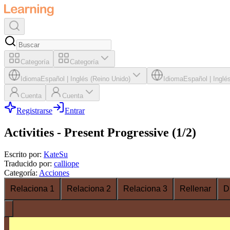
Categoría
Categoría
Idioma
Español
|
Inglés (Reino Unido)
Idioma
Español
|
Inglé
Cuenta
Cuenta
Registrarse
Entrar
Activities - Present Progressive (1/2)
Escrito por
:
KateSu
Traducido por
:
calliope
Categoría
:
Acciones
Relaciona 1
Relaciona 2
Relaciona 3
Rellenar
D