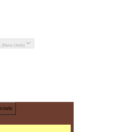
s (Reino Unido)
ictado