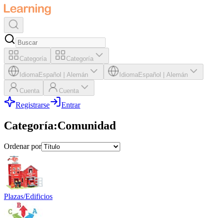
Categoría
Categoría
Idioma
Español
|
Alemán
Idioma
Español
|
Alemán
Cuenta
Cuenta
Registrarse
Entrar
Categoría
:
Comunidad
Ordenar por
Plazas/Edificios