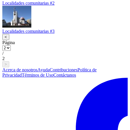
Localidades comunitarias #2
Localidades comunitarias #3
<
Página
/
2
>
Acerca de nosotros
Ayuda
Contribuciones
Política de
Privacidad
Términos de Uso
Contáctanos