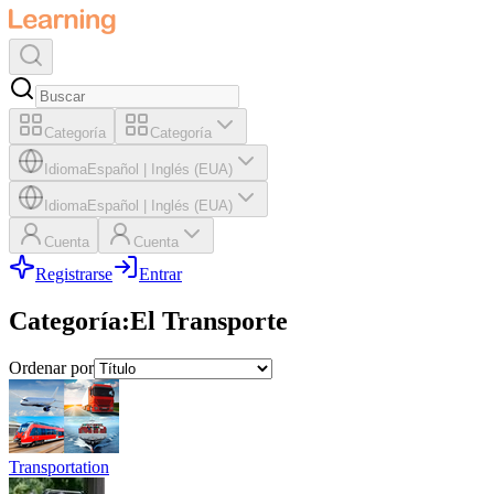
Categoría
Categoría
Idioma
Español
|
Inglés (EUA)
Idioma
Español
|
Inglés (EUA)
Cuenta
Cuenta
Registrarse
Entrar
Categoría
:
El Transporte
Ordenar por
Transportation