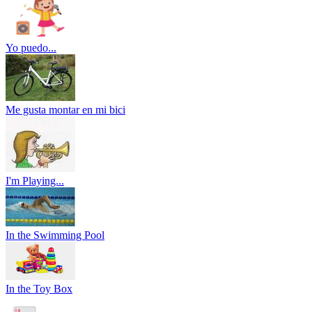
Yo puedo...
Me gusta montar en mi bici
I'm Playing...
In the Swimming Pool
In the Toy Box