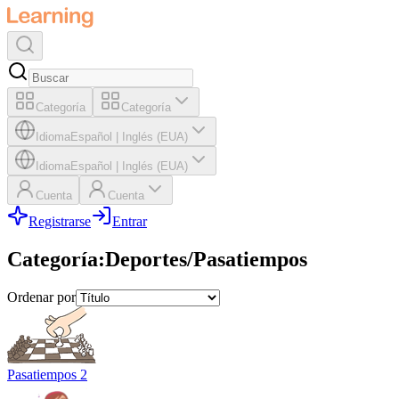
Categoría
Categoría
Idioma
Español
|
Inglés (EUA)
Idioma
Español
|
Inglés (EUA)
Cuenta
Cuenta
Registrarse
Entrar
Categoría
:
Deportes/Pasatiempos
Ordenar por
Pasatiempos 2