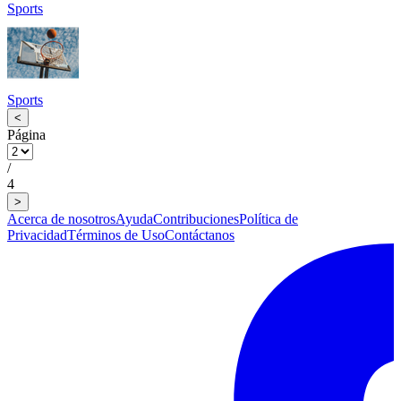
Sports
Sports
<
Página
/
4
>
Acerca de nosotros
Ayuda
Contribuciones
Política de
Privacidad
Términos de Uso
Contáctanos