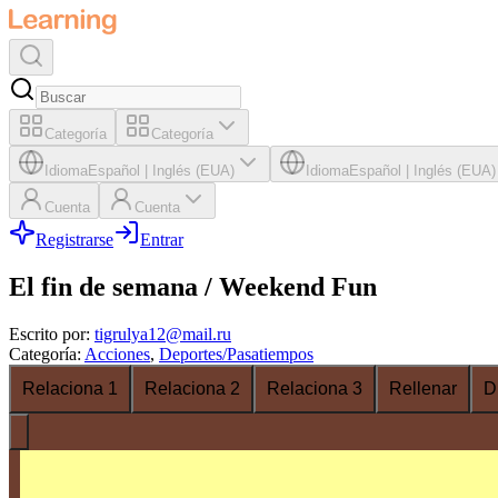
Categoría
Categoría
Idioma
Español
|
Inglés (EUA)
Idioma
Español
|
Inglés (EUA)
Cuenta
Cuenta
Registrarse
Entrar
El fin de semana / Weekend Fun
Escrito por
:
tigrulya12@mail.ru
Categoría
:
Acciones
,
Deportes/Pasatiempos
Relaciona 1
Relaciona 2
Relaciona 3
Rellenar
D