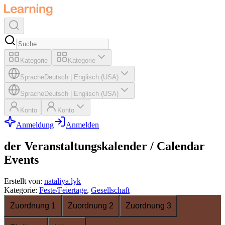
Kategorie
Kategorie
Sprache
Deutsch
|
Englisch (USA)
Sprache
Deutsch
|
Englisch (USA)
Konto
Konto
Anmeldung
Anmelden
der Veranstaltungskalender / Calendar
Events
Erstellt von
:
nataliya.lyk
Kategorie
:
Feste/Feiertage
,
Gesellschaft
Zuordnung 1
Zuordnung 2
Zuordnung 3